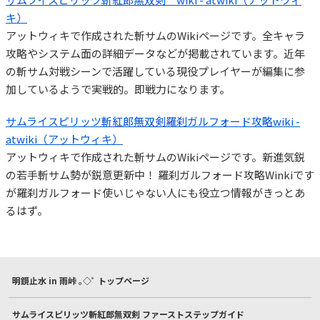
キ）
アットウィキで作成された斬サムのWikiページです。全キャラ
攻略やシステム面の詳細データなどが掲載されています。近年
の斬サム対戦シーンで活躍している現役プレイヤーが編集に参
加しているようで実戦的。即戦力になります。
サムライスピリッツ斬紅郎無双剣羅刹ガルフォード攻略wiki -
atwiki（アットウィキ）
アットウィキで作成された斬サムのWikiページです。新進気鋭
の若手斬サム勢が鋭意更新中！ 羅刹ガルフォード攻略Winkiです
が羅刹ガルフォード使いじゃない人にも役立つ情報がきっとあ
るはず。
明鏡止水 in 雨峠 ｡◇ﾟ トップページ
サムライスピリッツ斬紅郎無双剣 ファーストステップガイド