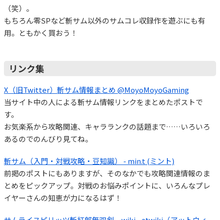
（笑）。
もちろん零SPなど斬サム以外のサムコレ収録作を遊ぶにも有
用。ともかく買おう！
リンク集
X（旧Twitter）斬サム情報まとめ @MoyoMoyoGaming
当サイト中の人による斬サム情報リンクをまとめたポストで
す。
お気楽系から攻略関連、キャラランクの話題まで……いろいろ
あるのでのんびり見てね。
斬サム（入門・対戦攻略・豆知識） - min.t (ミント)
前掲のポストにもありますが、そのなかでも攻略関連情報のま
とめをピックアップ。対戦のお悩みポイントに、いろんなプレ
イヤーさんの知恵が力になるはず！
サムライスピリッツ斬紅郎無双剣 wiki - atwiki（アットウィ