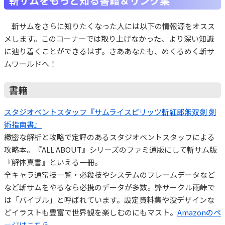
斬サムをもっと知る書籍＆リンク集
斬サムをさらに知りたくなった人には以下の情報源をオスス
メします。このコーナーでは取り上げなかった、より深い知識
に辿り着くことができるはず。さああなたも、めくるめく斬サ
ムワールドへ！
書籍
スタジオベントスタッフ『サムライスピリッツ斬紅郎無双剣 剣
術指南書』
緻密な解析と攻略で定評のあるスタジオベントスタッフによる
攻略本。『ALL ABOUT』シリーズのファミ通版にして斬サム版
『解体真書』といえる一冊。
全キャラ通常技一覧・必殺技やシステムのフレームデータなど
など斬サムをやるなら必携のデータが多数。弊サークル雨峠で
は「バイブル」と呼ばれています。設定資料集や没デザインな
どイラストも豊富で世界観を楽しむのにもマスト。
Amazonのペ
ージはこちら
。