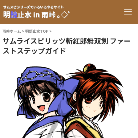
サムスピシリーズでいろいろやるサイト
明
鏡
止水 in 雨峠 ｡◇ﾟ
雨峠ホーム
明鏡止水TOP
サムライスピリッツ斬紅郎無双剣 ファー
ストステップガイド