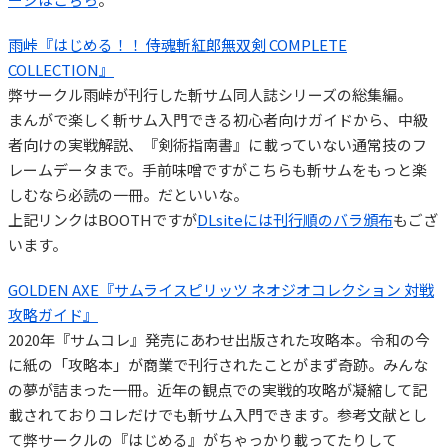
雨峠『はじめる！！ 侍魂斬紅郎無双剣 COMPLETE
COLLECTION』
弊サークル雨峠が刊行した斬サム同人誌シリーズの総集編。
まんがで楽しく斬サム入門できる初心者向けガイドから、中級
者向けの実戦解説、『剣術指南書』に載っていない通常技のフ
レームデータまで。手前味噌ですがこちらも斬サムをもっと楽
しむなら必読の一冊。だといいな。
上記リンクはBOOTHですが
DLsiteには刊行順のバラ頒布
もござ
います。
GOLDEN AXE『サムライスピリッツ ネオジオコレクション 対戦
攻略ガイド』
2020年『サムコレ』発売にあわせ出版された攻略本。令和の今
に紙の「攻略本」が商業で刊行されたことがまず奇跡。みんな
の夢が詰まった一冊。近年の観点での実戦的攻略が凝縮して記
載されておりコレだけでも斬サム入門できます。参考文献とし
て弊サークルの『はじめる』がちゃっかり載ってたりして